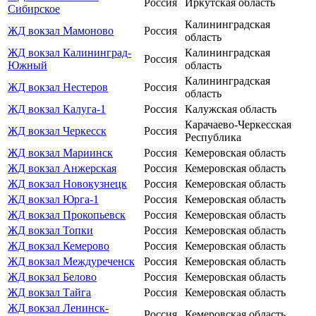
Россия
Иркутская область
Сибирское
Калининградская
ЖД вокзал Мамоново
Россия
область
ЖД вокзал Калининград-
Калининградская
Россия
Южный
область
Калининградская
ЖД вокзал Нестеров
Россия
область
ЖД вокзал Калуга-1
Россия
Калужская область
Карачаево-Черкесская
ЖД вокзал Черкесск
Россия
Республика
ЖД вокзал Мариинск
Россия
Кемеровская область
ЖД вокзал Анжерская
Россия
Кемеровская область
ЖД вокзал Новокузнецк
Россия
Кемеровская область
ЖД вокзал Юрга-1
Россия
Кемеровская область
ЖД вокзал Прокопьевск
Россия
Кемеровская область
ЖД вокзал Топки
Россия
Кемеровская область
ЖД вокзал Кемерово
Россия
Кемеровская область
ЖД вокзал Междуреченск
Россия
Кемеровская область
ЖД вокзал Белово
Россия
Кемеровская область
ЖД вокзал Тайга
Россия
Кемеровская область
ЖД вокзал Ленинск-
Россия
Кемеровская область