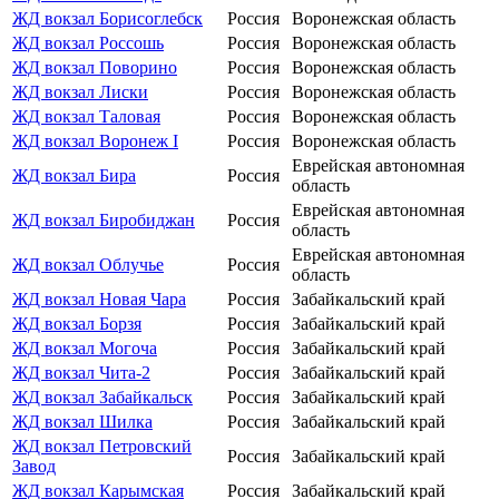
ЖД вокзал Борисоглебск
Россия
Воронежская область
ЖД вокзал Россошь
Россия
Воронежская область
ЖД вокзал Поворино
Россия
Воронежская область
ЖД вокзал Лиски
Россия
Воронежская область
ЖД вокзал Таловая
Россия
Воронежская область
ЖД вокзал Воронеж I
Россия
Воронежская область
Еврейская автономная
ЖД вокзал Бира
Россия
область
Еврейская автономная
ЖД вокзал Биробиджан
Россия
область
Еврейская автономная
ЖД вокзал Облучье
Россия
область
ЖД вокзал Новая Чара
Россия
Забайкальский край
ЖД вокзал Борзя
Россия
Забайкальский край
ЖД вокзал Могоча
Россия
Забайкальский край
ЖД вокзал Чита-2
Россия
Забайкальский край
ЖД вокзал Забайкальск
Россия
Забайкальский край
ЖД вокзал Шилка
Россия
Забайкальский край
ЖД вокзал Петровский
Россия
Забайкальский край
Завод
ЖД вокзал Карымская
Россия
Забайкальский край