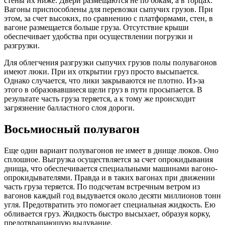
стены их ниже. Двери размещаются не по бокам, а в торцах.
Вагоны приспособлены для перевозки сыпучих грузов. При
этом, за счет высоких, по сравнению с платформами, стен, в
вагоне размещается больше груза. Отсутствие крыши
обеспечивает удобства при осуществлении погрузки и
разгрузки.
Для облегчения разгрузки сыпучих грузов полы полувагонов
имеют люки. При их открытии груз просто высыпается.
Однако случается, что лики закрываются не плотно. Из-за
этого в образовавшиеся щели груз в пути просыпается. В
результате часть груза теряется, а к тому же происходит
загрязнение балластного слоя дороги.
Восьмиосный полувагон
Еще один вариант полувагонов не имеет в днище люков. Оно
сплошное. Выгрузка осуществляется за счет опрокидывания
днища, что обеспечивается специальными машинами вагоно-
опрокидывателями. Правда и в таких вагонах при движении
часть груза теряется. По подсчетам встречным ветром из
вагонов каждый год выдувается около десяти миллионов тонн
угля. Предотвратить это помогает специальная жидкость. Ею
обливается груз. Жидкость быстро высыхает, образуя корку,
предотвращающую выдувание.