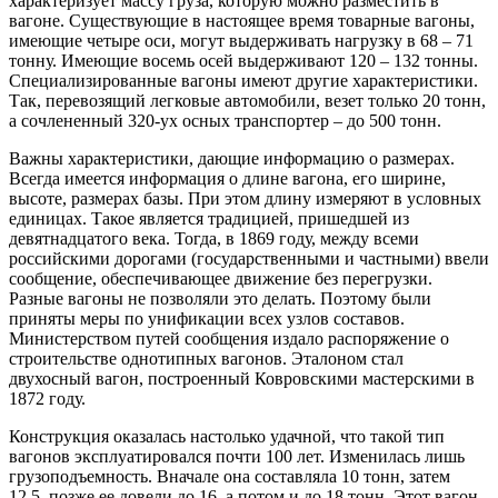
характеризует массу груза, которую можно разместить в
вагоне. Существующие в настоящее время товарные вагоны,
имеющие четыре оси, могут выдерживать нагрузку в 68 – 71
тонну. Имеющие восемь осей выдерживают 120 – 132 тонны.
Специализированные вагоны имеют другие характеристики.
Так, перевозящий легковые автомобили, везет только 20 тонн,
а сочлененный 320-ух осных транспортер – до 500 тонн.
Важны характеристики, дающие информацию о размерах.
Всегда имеется информация о длине вагона, его ширине,
высоте, размерах базы. При этом длину измеряют в условных
единицах. Такое является традицией, пришедшей из
девятнадцатого века. Тогда, в 1869 году, между всеми
российскими дорогами (государственными и частными) ввели
сообщение, обеспечивающее движение без перегрузки.
Разные вагоны не позволяли это делать. Поэтому были
приняты меры по унификации всех узлов составов.
Министерством путей сообщения издало распоряжение о
строительстве однотипных вагонов. Эталоном стал
двухосный вагон, построенный Ковровскими мастерскими в
1872 году.
Конструкция оказалась настолько удачной, что такой тип
вагонов эксплуатировался почти 100 лет. Изменилась лишь
грузоподъемность. Вначале она составляла 10 тонн, затем
12,5, позже ее довели до 16, а потом и до 18 тонн. Этот вагон