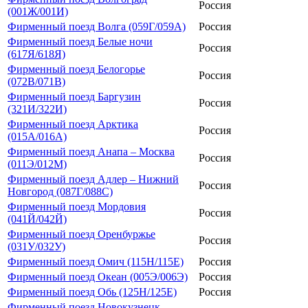
Россия
(001Ж/001И)
Фирменный поезд Волга (059Г/059А)
Россия
Фирменный поезд Белые ночи
Россия
(617Я/618Я)
Фирменный поезд Белогорье
Россия
(072В/071В)
Фирменный поезд Баргузин
Россия
(321И/322И)
Фирменный поезд Арктика
Россия
(015А/016А)
Фирменный поезд Анапа – Москва
Россия
(011Э/012М)
Фирменный поезд Адлер – Нижний
Россия
Новгород (087Г/088С)
Фирменный поезд Мордовия
Россия
(041Й/042Й)
Фирменный поезд Оренбуржье
Россия
(031У/032У)
Фирменный поезд Омич (115Н/115Е)
Россия
Фирменный поезд Океан (005Э/006Э)
Россия
Фирменный поезд Обь (125Н/125Е)
Россия
Фирменный поезд Новокузнецк