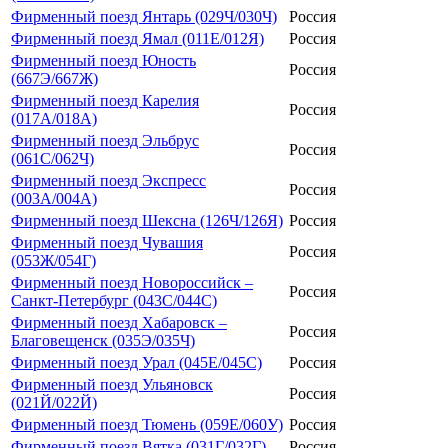
Фирменный поезд Янтарь (029Ч/030Ч)
Россия
Фирменный поезд Ямал (011Е/012Я)
Россия
Фирменный поезд Юность
Россия
(667Э/667Ж)
Фирменный поезд Карелия
Россия
(017А/018А)
Фирменный поезд Эльбрус
Россия
(061С/062Ч)
Фирменный поезд Экспресс
Россия
(003А/004А)
Фирменный поезд Шексна (126Ч/126Я)
Россия
Фирменный поезд Чувашия
Россия
(053Ж/054Г)
Фирменный поезд Новороссийск –
Россия
Санкт-Петербург (043С/044С)
Фирменный поезд Хабаровск –
Россия
Благовещенск (035Э/035Ч)
Фирменный поезд Урал (045Е/045С)
Россия
Фирменный поезд Ульяновск
Россия
(021Й/022Й)
Фирменный поезд Тюмень (059Е/060У)
Россия
Фирменный поезд Вятка (031Г/032Г)
Россия