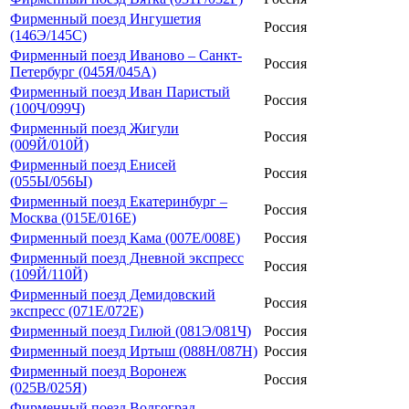
Фирменный поезд Ингушетия
Россия
(146Э/145С)
Фирменный поезд Иваново – Санкт-
Россия
Петербург (045Я/045А)
Фирменный поезд Иван Паристый
Россия
(100Ч/099Ч)
Фирменный поезд Жигули
Россия
(009Й/010Й)
Фирменный поезд Енисей
Россия
(055Ы/056Ы)
Фирменный поезд Екатеринбург –
Россия
Москва (015Е/016Е)
Фирменный поезд Кама (007Е/008Е)
Россия
Фирменный поезд Дневной экспресс
Россия
(109Й/110Й)
Фирменный поезд Демидовский
Россия
экспресс (071Е/072Е)
Фирменный поезд Гилюй (081Э/081Ч)
Россия
Фирменный поезд Иртыш (088Н/087Н)
Россия
Фирменный поезд Воронеж
Россия
(025В/025Я)
Фирменный поезд Волгоград