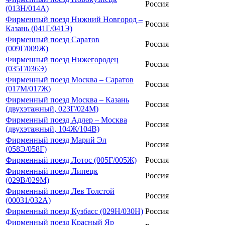
Россия
(013Н/014А)
Фирменный поезд Нижний Новгород –
Россия
Казань (041Г/041Э)
Фирменный поезд Саратов
Россия
(009Г/009Ж)
Фирменный поезд Нижегородец
Россия
(035Г/036Э)
Фирменный поезд Москва – Саратов
Россия
(017М/017Ж)
Фирменный поезд Москва – Казань
Россия
(двухэтажный, 023Г/024М)
Фирменный поезд Адлер – Москва
Россия
(двухэтажный, 104Ж/104В)
Фирменный поезд Марий Эл
Россия
(058Э/058Г)
Фирменный поезд Лотос (005Г/005Ж)
Россия
Фирменный поезд Липецк
Россия
(029В/029М)
Фирменный поезд Лев Толстой
Россия
(00031/032А)
Фирменный поезд Кузбасс (029Н/030Н)
Россия
Фирменный поезд Красный Яр